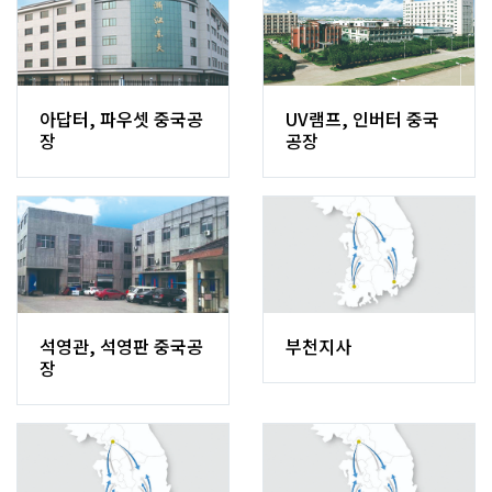
아답터,파우셋중국공
UV램프,인버터중국
장
공장
석영관,석영판중국공
부천지사
장