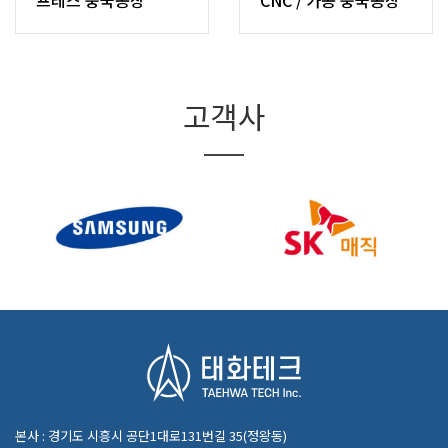
프레스중국공장
CNC/가공중국공장
고객사
본사:경기도시흥시공단1대로131번길35(정왕동)